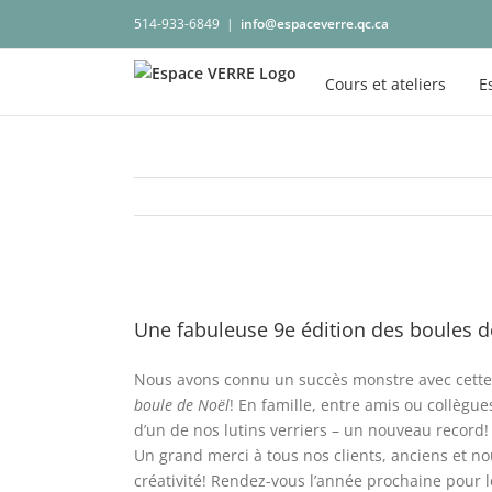
Passer
514-933-6849
|
info@espaceverre.qc.ca
au
contenu
Cours et ateliers
E
Voir
l'image
Une fabuleuse 9e édition des boules 
agrandie
Nous avons connu un succès monstre avec cette 
boule de Noël
! En famille, entre amis ou collègu
d’un de nos lutins verriers – un nouveau record!
Un
grand merci
à tous nos clients, anciens et no
créativité! Rendez-vous l’année prochaine pour l