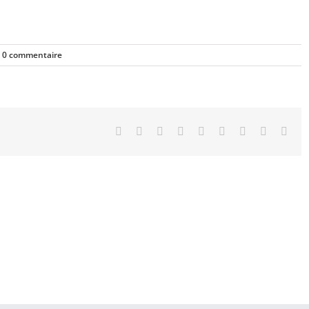
0 commentaire
Facebook
X
Reddit
LinkedIn
WhatsApp
Tumblr
Pinterest
Vk
Emai