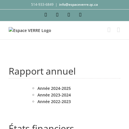
Passer
514-933-6849
|
info@espaceverre.qc.ca
au
Facebook
Instagram
YouTube
LinkedIn
contenu
Rapport annuel
Année 2024-2025
Année 2023-2024
Année 2022-2023
États financiers