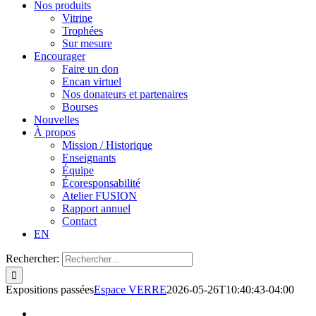
Nos produits
Vitrine
Trophées
Sur mesure
Encourager
Faire un don
Encan virtuel
Nos donateurs et partenaires
Bourses
Nouvelles
À propos
Mission / Historique
Enseignants
Équipe
Écoresponsabilité
Atelier FUSION
Rapport annuel
Contact
EN
Rechercher:
Expositions passées
Espace VERRE
2026-05-26T10:40:43-04:00