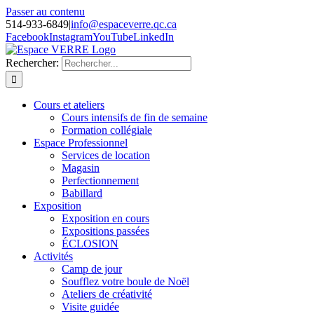
Passer au contenu
514-933-6849
|
info@espaceverre.qc.ca
Facebook
Instagram
YouTube
LinkedIn
Rechercher:
Cours et ateliers
Cours intensifs de fin de semaine
Formation collégiale
Espace Professionnel
Services de location
Magasin
Perfectionnement
Babillard
Exposition
Exposition en cours
Expositions passées
ÉCLOSION
Activités
Camp de jour
Soufflez votre boule de Noël
Ateliers de créativité
Visite guidée