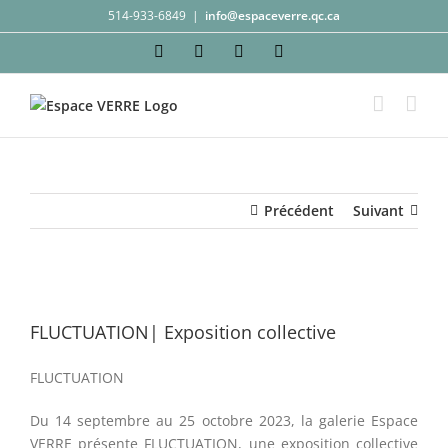
Passer
514-933-6849
|
info@espaceverre.qc.ca
au
Facebook
Instagram
YouTube
LinkedIn
contenu
Précédent
Suivant
Voir
l'image
FLUCTUATION| Exposition collective
agrandie
FLUCTUATION
Du 14 septembre au 25 octobre 2023, la galerie Espace
VERRE présente FLUCTUATION, une exposition collective