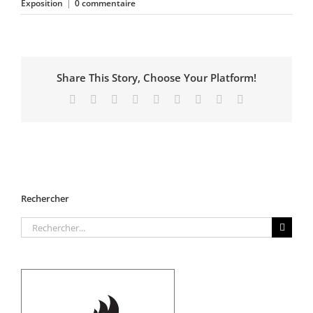
Exposition
|
0 commentaire
Share This Story, Choose Your Platform!
Facebook
X
Reddit
LinkedIn
WhatsApp
Tumblr
Pinterest
Vk
Email
Rechercher
Rechercher: