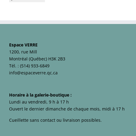
Espace VERRE
1200, rue Mill
Montréal (Québec) H3K 2B3
Tél. :
(514) 933-6849
info@espaceverre.qc.ca
Horaire à la galerie-boutique :
Lundi au vendredi, 9 h à 17 h
Ouvert le dernier dimanche de chaque mois, midi à 17 h
Cueillette sans contact ou livraison possibles.