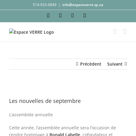
Passer
514-933-6849
|
info@espaceverre.qc.ca
au
Facebook
Instagram
YouTube
LinkedIn
contenu
Précédent
Suivant
Voir
l'image
Les nouvelles de septembre
agrandie
L’assemblée annuelle
Cette année, l’assemblée annuelle sera l’occasion de
rendre hommage à
Ronald Labelle
, cofondateur et