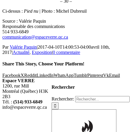
– 30 –
Ci-dessus :
Pied nu
| Photo : Michel Dubreuil
Source : Valérie Paquin
Responsable des communications
514 933-6849
communication@espaceverre.qc.ca
Par
Valérie Paquin
|
2017-04-10T14:00:53-04:00
avril 10th,
2017
|
Actualité
,
Exposition
|
0 commentaire
Share This Story, Choose Your Platform!
Facebook
X
Reddit
LinkedIn
WhatsApp
Tumblr
Pinterest
Vk
Email
Espace VERRE
1200, rue Mill
Rechercher
Montréal (Québec) H3K
2B3
Rechercher:
Tél. :
(514) 933-6849
info@espaceverre.qc.ca