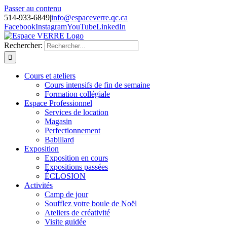
Passer au contenu
514-933-6849
|
info@espaceverre.qc.ca
Facebook
Instagram
YouTube
LinkedIn
Rechercher:
Cours et ateliers
Cours intensifs de fin de semaine
Formation collégiale
Espace Professionnel
Services de location
Magasin
Perfectionnement
Babillard
Exposition
Exposition en cours
Expositions passées
ÉCLOSION
Activités
Camp de jour
Soufflez votre boule de Noël
Ateliers de créativité
Visite guidée