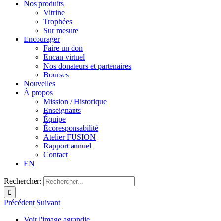
Nos produits
Vitrine
Trophées
Sur mesure
Encourager
Faire un don
Encan virtuel
Nos donateurs et partenaires
Bourses
Nouvelles
À propos
Mission / Historique
Enseignants
Équipe
Écoresponsabilité
Atelier FUSION
Rapport annuel
Contact
EN
Rechercher:
Précédent
Suivant
Voir l'image agrandie