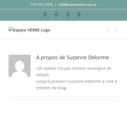
Passer
514-933-6849
|
info@espaceverre.qc.ca
au
Facebook
Instagram
YouTube
LinkedIn
contenu
À propos de
Suzanne Delorme
Cet auteur n'a pas encore renseigné de
détails.
Jusqu'à présent Suzanne Delorme a créé 4
entrées de blog.