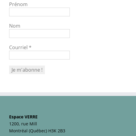
Prénom
Nom
Courriel
*
Espace VERRE
1200, rue Mill
Montréal (Québec) H3K 2B3