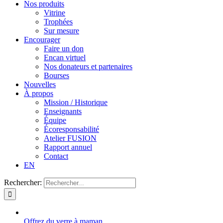
Nos produits
Vitrine
Trophées
Sur mesure
Encourager
Faire un don
Encan virtuel
Nos donateurs et partenaires
Bourses
Nouvelles
À propos
Mission / Historique
Enseignants
Équipe
Écoresponsabilité
Atelier FUSION
Rapport annuel
Contact
EN
Rechercher:
Offrez du verre à maman