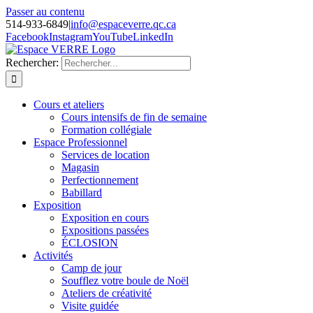
Passer au contenu
514-933-6849
|
info@espaceverre.qc.ca
Facebook
Instagram
YouTube
LinkedIn
Rechercher:
Cours et ateliers
Cours intensifs de fin de semaine
Formation collégiale
Espace Professionnel
Services de location
Magasin
Perfectionnement
Babillard
Exposition
Exposition en cours
Expositions passées
ÉCLOSION
Activités
Camp de jour
Soufflez votre boule de Noël
Ateliers de créativité
Visite guidée