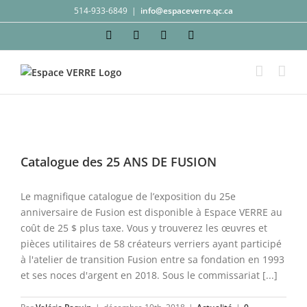
Passer
514-933-6849
|
info@espaceverre.qc.ca
au
Facebook
Instagram
YouTube
LinkedIn
contenu
Catalogue des 25 ANS DE FUSION
Le magnifique catalogue de l’exposition du 25e
anniversaire de Fusion est disponible à Espace VERRE au
coût de 25 $ plus taxe. Vous y trouverez les œuvres et
pièces utilitaires de 58 créateurs verriers ayant participé
à l'atelier de transition Fusion entre sa fondation en 1993
et ses noces d'argent en 2018. Sous le commissariat [...]