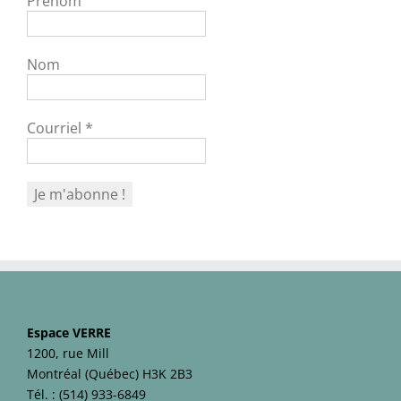
Prénom
Nom
Courriel
*
Espace VERRE
1200, rue Mill
Montréal (Québec) H3K 2B3
Tél. :
(514) 933-6849