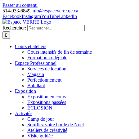
Passer au contenu
514-933-6849
|
info@espaceverre.qc.ca
Facebook
Instagram
YouTube
LinkedIn
Rechercher:
Cours et ateliers
Cours intensifs de fin de semaine
Formation collégiale
Espace Professionnel
Services de location
Magasin
Perfectionnement
Babillard
Exposition
Exposition en cours
Expositions passées
ÉCLOSION
Activités
Camp de jour
Soufflez votre boule de Noël
Ateliers de créativité
Visite guidée