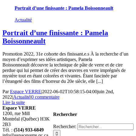
Portrait d’une finissante : Pamela Boissonneault
Actualité
Portrait d’une finissante : Pamela
Boissonneault
Promotion 2022, 31e cohorte des finissant.e.s À la recherche d’un
moyen d’exprimer ses idées artistiques, Pamela
Boissonneault découvre la technique de pâte de verre et de cire
perdue qui lui permet de créer des œuvres en verre imprégnés de
mystère tout en étant colorées et vivantes. Étant fascinée par
l’étrangeté des films d’horreur du 20e siècle, elle [...]
Par
Espace VERRE
|
2022-06-02T10:58:15-04:00
juin 2nd,
2022
|
Actualité
|
0 commentaire
Lire la suite
Espace VERRE
1200, rue Mill
Rechercher
Montréal (Québec) H3K
2B3
Rechercher:
Tél. :
(514) 933-6849
info@espaceverre.qc.ca