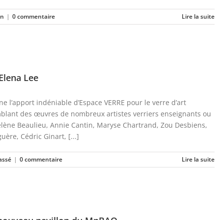
on
|
0 commentaire
Lire la suite
 Elena Lee
gne l’apport indéniable d’Espace VERRE pour le verre d’art
mblant des œuvres de nombreux artistes verriers enseignants ou
Hélène Beaulieu, Annie Cantin, Maryse Chartrand, Zou Desbiens,
ère, Cédric Ginart, [...]
assé
|
0 commentaire
Lire la suite