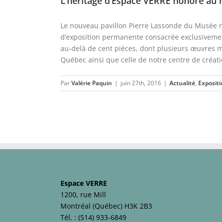
L’héritage d’Espace VERRE honoré au
Le nouveau pavillon Pierre Lassonde du Musée 
d’exposition permanente consacrée exclusivemen
au-delà de cent pièces, dont plusieurs œuvres ma
Québec ainsi que celle de notre centre de créatio
Par
Valérie Paquin
|
juin 27th, 2016
|
Actualité
,
Expositi
Espace VERRE
1200, rue Mill
Montréal (Québec) H3K 2B3
Tél. :
(514) 933-6849