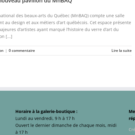
 nouveau pavillon du MnBAQ
national des beaux-arts du Québec (MnBAQ) compte une salle
t au design et aux métiers d’art québécois. Cet espace présente
jeures d’artistes ayant marqué l’histoire du verre d’art du
n [...]
on
|
0 commentaire
Lire la suite
Horaire à la galerie-boutique :
Me
Lundi au vendredi, 9 h à 17 h
ré
Ouvert le dernier dimanche de chaque mois, midi
Cr
à 17 h