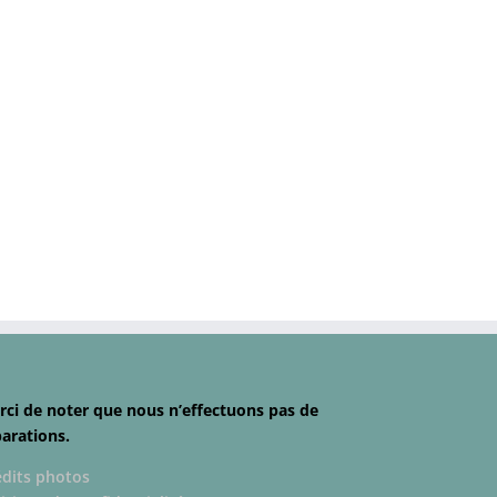
rci de noter que nous n’effectuons pas de
parations.
édits photos