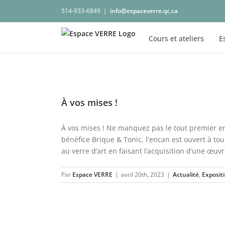
Passer
514-933-6849
|
info@espaceverre.qc.ca
au
contenu
Cours et ateliers
E
À vos mises !
À vos mises ! Ne manquez pas le tout premier en
bénéfice Brique & Tonic, l'encan est ouvert à to
au verre d’art en faisant l’acquisition d’une œuvre 
Par
Espace VERRE
|
avril 20th, 2023
|
Actualité
,
Exposit