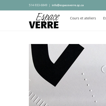
Passer
514-933-6849
|
info@espaceverre.qc.ca
au
contenu
Cours et ateliers
E