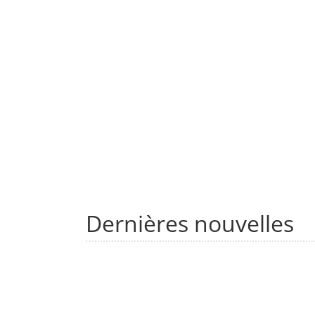
Dernières nouvelles
re soufflé
kyriver