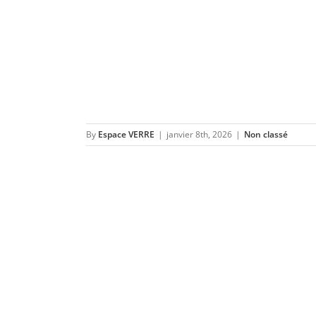
By
Espace VERRE
|
janvier 8th, 2026
|
Non classé
| Expo-vente
 2025