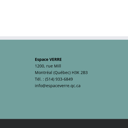
Espace VERRE
1200, rue Mill
Montréal (Québec) H3K 2B3
Tél. :
(514) 933-6849
info@espaceverre.qc.ca