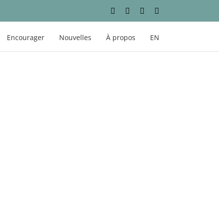
Facebook
Instagram
YouTube
LinkedIn
Encourager
Nouvelles
À propos
EN