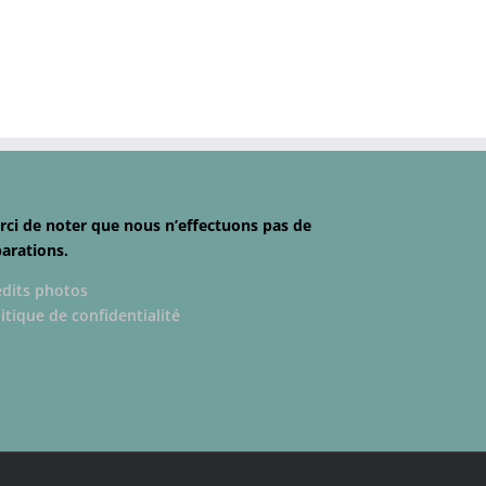
rci de noter que nous n’effectuons pas de
parations.
édits photos
itique de confidentialité