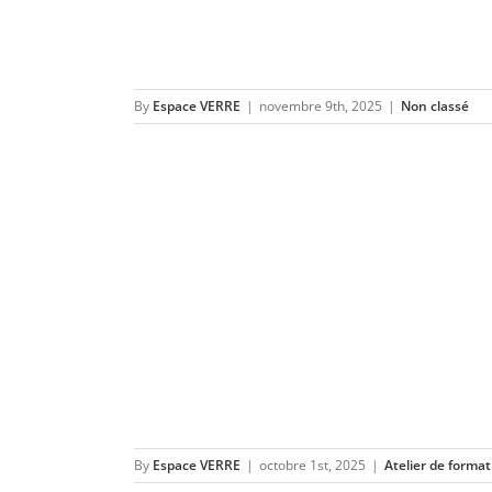
By
Espace VERRE
|
novembre 9th, 2025
|
Non classé
e de Noël
]
sionnel
Vidéo
By
Espace VERRE
|
octobre 1st, 2025
|
Atelier de format