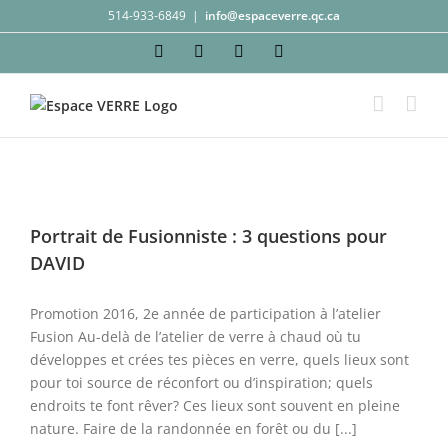
Passer
514-933-6849
|
info@espaceverre.qc.ca
au
Facebook
Instagram
YouTube
LinkedIn
contenu
Portrait de Fusionniste : 3 questions pour
DAVID
Promotion 2016, 2e année de participation à l’atelier
Fusion Au-delà de l’atelier de verre à chaud où tu
développes et crées tes pièces en verre, quels lieux sont
pour toi source de réconfort ou d’inspiration; quels
endroits te font rêver? Ces lieux sont souvent en pleine
nature. Faire de la randonnée en forêt ou du [...]