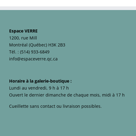
Espace VERRE
1200, rue Mill
Montréal (Québec) H3K 2B3
Tél. :
(514) 933-6849
info@espaceverre.qc.ca
Horaire à la galerie-boutique :
Lundi au vendredi, 9 h à 17 h
Ouvert le dernier dimanche de chaque mois, midi à 17 h
Cueillette sans contact ou livraison possibles.